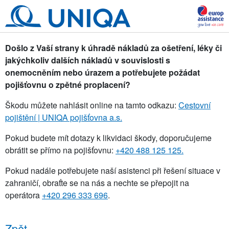
Došlo z Vaší strany k úhradě nákladů za ošetření, léky či
jakýchkoliv dalších nákladů v souvislosti s
onemocněním nebo úrazem a potřebujete požádat
pojišťovnu o zpětné proplacení?
Škodu můžete nahlásit online na tamto odkazu:
Cestovní
pojištění | UNIQA pojišťovna a.s.
Pokud budete mít dotazy k likvidaci škody, doporučujeme
obrátit se přímo na pojišťovnu:
+420 488 125 125.
Pokud nadále potřebujete naší asistenci při řešení situace v
zahraničí, obraťte se na nás a nechte se přepojit na
operátora
+420 296 333 696
.
Zpět